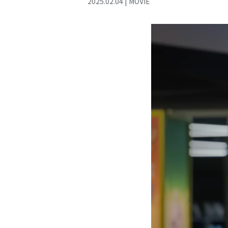
2025
.
02
.
04
|
MOVIE