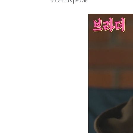
2018
.
11
.
15
|
MOVIE