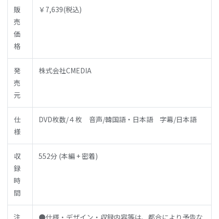
販
￥7,639(税込)
売
価
格
発
株式会社CMEDIA
売
元
仕
DVD枚数/４枚 音声/韓国語・日本語 字幕/日本語
様
収
552分 (本編 + 密着)
録
時
間
注
●仕様・デザイン・収録内容等は、都合により予告な