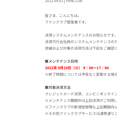
2022
.
09
.
02
|
FANCLUB
皆さま、こんにちは。
ファンクラブ管理者です。
決済システムメンテナンスのお知らせです
決済代行会社側のシステムメンテナンスの
詳細および対象の決済方法は下記をご確認
■メンテナンス日時
2022年 9月20日（火） 9：00～17：00
※終了時間については予告なく変動する場
■対象決済方法
クレジットカード決済、コンビニオンライ
※メンテナンス期間中は上記決済がご利用
※ファンクラブの新規登録等も上記期間内
※その他ファンクラブサービスは通常通り