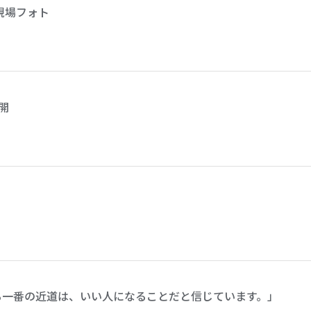
現場フォト
開
る一番の近道は、いい人になることだと信じています。」