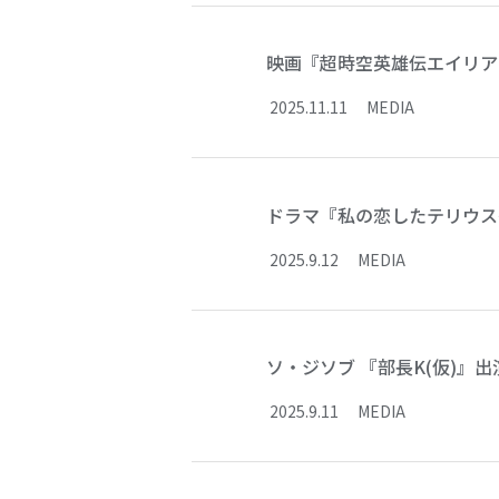
映画『超時空英雄伝エイリア
2025
.
11
.
11
MEDIA
ドラマ『私の恋したテリウス～A
2025
.
9
.
12
MEDIA
ソ・ジソブ 『部長K(仮)
2025
.
9
.
11
MEDIA