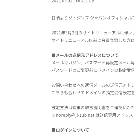
2021
.
03
.
02
|
FANCLUB
日頃よりソ・ジソブ ジャパンオフィシャル
2021年3月2日のサイトリニューアルに
サイトリニューアル以前に会員登録した方
■メールの送信元アドレスについて
メールマガジン、パスワード再設定メール等のメールの
パスワードのご変更前にドメインの指定受
お問い合わせへの返信メールの送信元アドレスはin
こちらも合わせてドメインの指定受信設定
設定方法は端末の取扱説明書をご確認いた
※noreply@ji-sub.net は送信
■ログインについて