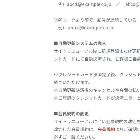
例）abcd.@example.co.jp ／ .abcd@ex
②@マークより前で、記号が連続している
例） ab..cd@example.co.jp
■自動更新システムの導入
サイトリニューアル後に新規登録または更
ットカードにて自動決済され、お客様ご自
※クレジットカード決済完了後、クレジッ
続きいただけます。
※自動更新決済後のキャンセルや会費の払
※ご登録のクレジットカードが決済エラー
■会員規約の変更
サイトリニューアルに伴い会員規約の改定
改定した会員規約は、
会員規約
よりご確認
必ずご一読ください。