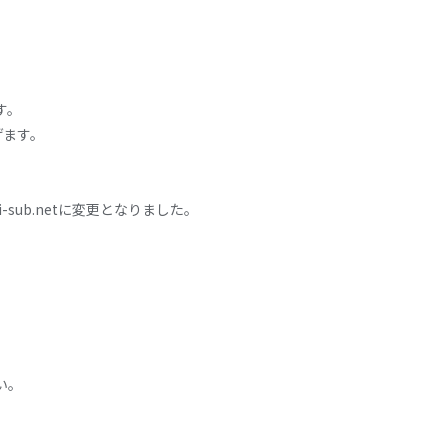
す。
げます。
i-sub.netに変更となりました。
い。